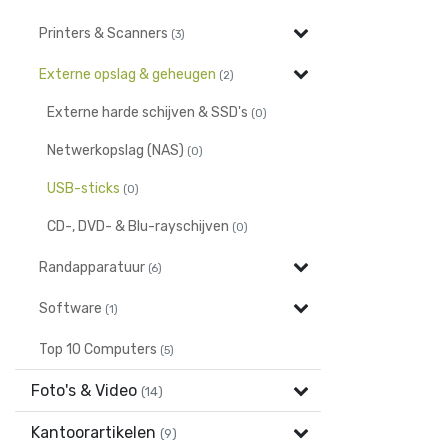
Printers & Scanners
(3)
Externe opslag & geheugen
(2)
Externe harde schijven & SSD's
(0)
Netwerkopslag (NAS)
(0)
USB-sticks
(0)
CD-, DVD- & Blu-rayschijven
(0)
Randapparatuur
(6)
Software
(1)
Top 10 Computers
(5)
Foto's & Video
(14)
Kantoorartikelen
(9)