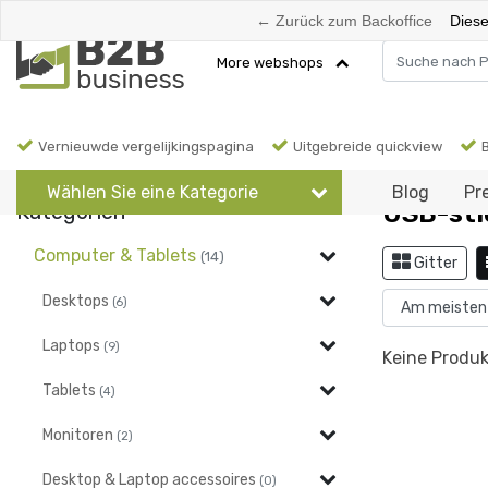
← Zurück zum Backoffice
Dieser 
More webshops
Vernieuwde vergelijkingspagina
Uitgebreide quickview
Zurück zu Externe opslag & geheugen
|
Computer & Tablets
Externe 
Wählen Sie eine Kategorie
Blog
Pr
Kategorien
USB-sti
Computer & Tablets
(14)
Gitter
Desktops
(6)
Laptops
(9)
Keine Produk
Tablets
(4)
Monitoren
(2)
Desktop & Laptop accessoires
(0)