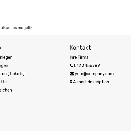
Bulkacties mogelijk
o
Kontakt
nlegen
Ihre Firma
ungen
012 3456789
ten (Tickets)
your@company.com
ttel
A short description
eichen