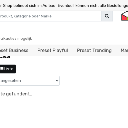
Shop befindet sich im Aufbau. Eventuell können nicht alle Bestellungen
Bulkacties mogelijk
opslag & geheugen
USB-sticks
eset Business
Preset Playful
Preset Trending
Man
cks
Liste
te gefunden!...