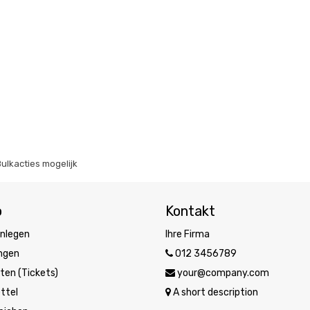
Bulkacties mogelijk
o
Kontakt
nlegen
Ihre Firma
ungen
012 3456789
ten (Tickets)
your@company.com
ttel
A short description