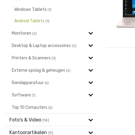
Windows Tablets
(1)
Android Tablets
(1)
Monitoren
(2)
Desktop & Laptop accessoires
(0)
Printers & Scanners
(3)
Externe opslag & geheugen
(2)
Randapparatuur
(6)
Software
(1)
Top 10 Computers
(5)
Foto's & Video
(14)
Kantoorartikelen
(9)