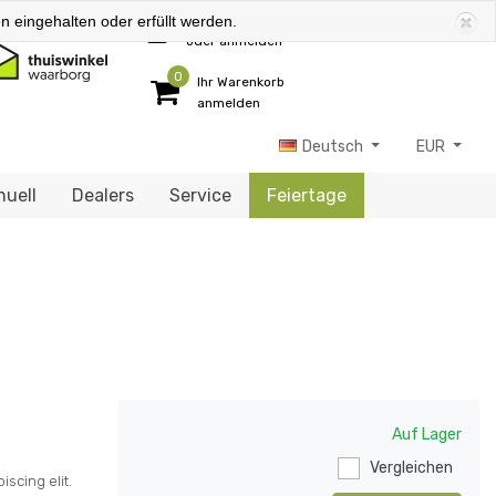
 eingehalten oder erfüllt werden.
Kundenkonto anlegen
oder anmelden
0
Ihr Warenkorb
anmelden
Deutsch
EUR
uell
Dealers
Service
Feiertage
Auf Lager
Vergleichen
scing elit.