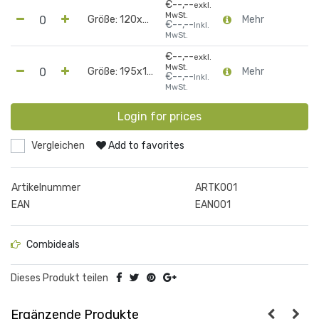
€--,--
exkl.
MwSt.
Größe: 120x92x42cm
Mehr
€--,--
Inkl.
MwSt.
€--,--
exkl.
MwSt.
Größe: 195x120x60cm
Mehr
€--,--
Inkl.
MwSt.
Login for prices
Vergleichen
Add to favorites
Artikelnummer
ARTK001
EAN
EAN001
Combideals
Dieses Produkt teilen
Ergänzende Produkte