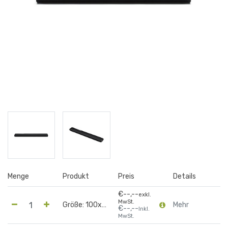
Menge
Produkt
Preis
Details
€--,--
exkl.
MwSt.
Größe: 100x80x38cm
Mehr
€--,--
Inkl.
MwSt.