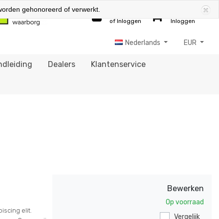
worden gehonoreerd of verwerkt.
0
Registreren
Winkelwagen
of Inloggen
Inloggen
Nederlands
EUR
dleiding
Dealers
Klantenservice
Bewerken
Op voorraad
scing elit.
Vergelijk