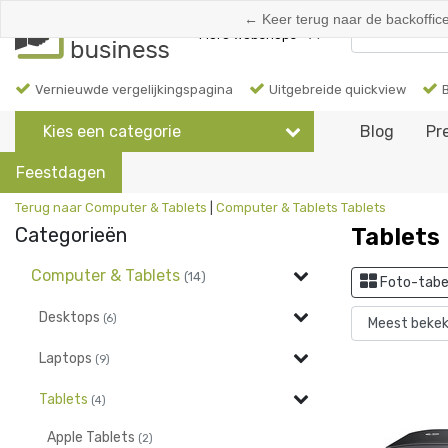
← Keer terug naar de backoffic
More webshops
Vernieuwde vergelijkingspagina
Uitgebreide quickview
Kies een categorie
Blog
Pr
Feestdagen
Terug naar Computer & Tablets
|
Computer & Tablets
Tablets
Categorieën
Tablets
Computer & Tablets
(14)
Foto-tabe
Desktops
(6)
Laptops
(9)
Tablets
(4)
Apple Tablets
(2)