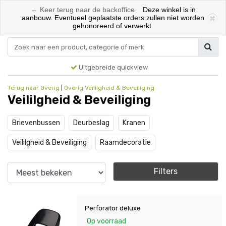
← Keer terug naar de backoffice
Deze winkel is in
0
aanbouw. Eventueel geplaatste orders zullen niet worden
gehonoreerd of verwerkt.
Menu
Inloggen
Winkelwagen
Uitgebreide quickview
Terug naar Overig
|
Overig
Veililgheid & Beveiliging
Veililgheid & Beveiliging
Brievenbussen
Deurbeslag
Kranen
Veililgheid & Beveiliging
Raamdecoratie
Filters
Perforator deluxe
Op voorraad